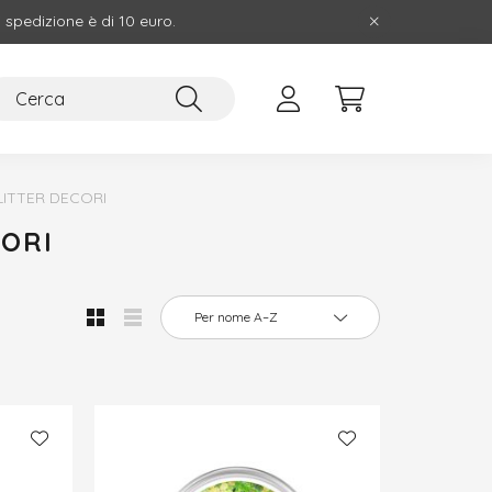
i spedizione è di 10 euro.
LITTER DECORI
CORI