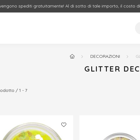
 vengono spediti gratuitamente! Al di sotto di tale importo, il costo d
DECORAZIONI
G
GLITTER DE
rodotto
1
7