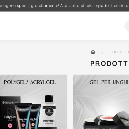
 vengono spediti gratuitamente! Al di sotto di tale importo, il costo d
PRODOTT
PRODOTT