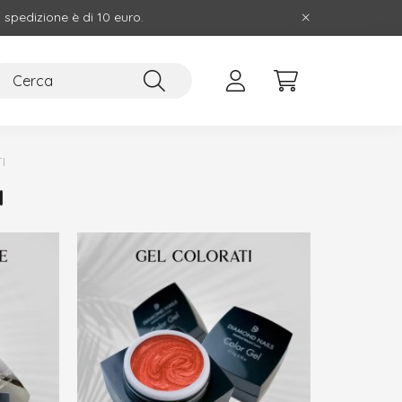
i spedizione è di 10 euro.
I
I