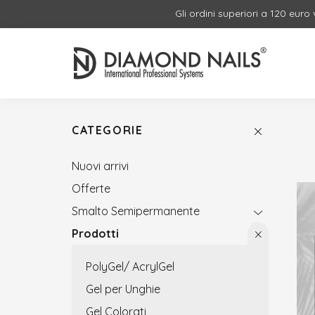
Gli ordini superiori a 120 euro
CATEGORIE
Nuovi arrivi
Offerte
Smalto Semipermanente
Prodotti
PolyGel/ AcrylGel
Gel per Unghie
Gel Colorati