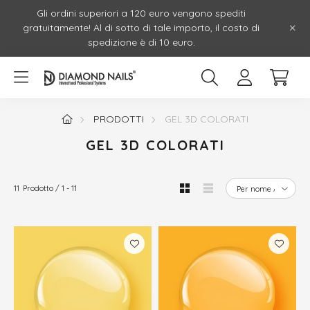
Gli ordini superiori a 120 euro vengono spediti
gratuitamente! Al di sotto di tale importo, il costo di
spedizione è di 10 euro.
PRODOTTI
GEL 3D COLORATI
GEL 3D COLORATI
11
Prodotto
1
11