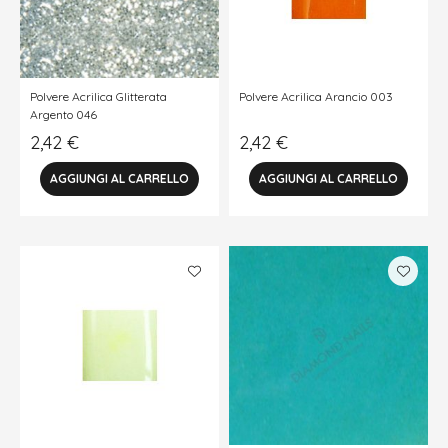
Polvere Acrilica Glitterata
Polvere Acrilica Arancio 003
Argento 046
2,42
€
2,42
€