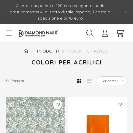
Gli ordini superiori a 120 euro vengono spediti
gratuitamente! Al di sotto di tale importo, il costo di
spedizione è di 10 euro.
PRODOTTI
COLORI PER ACRILICI
COLORI PER ACRILICI
34
Prodotto