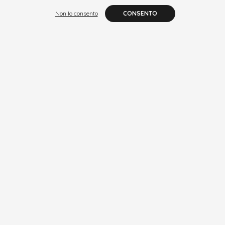
Non lo consento
CONSENTO
Polvere Acrilica Colorata 034
Polvere Acrilica Colorata 035
2,42
€
2,42
€