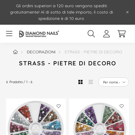
Gli ordini superiori a 120 euro vengono spediti
gratuitamente! Al di sotto di tale importo, il costo di
spedizione è di 10 euro.
DECORAZIONI
STRASS - PIETRE DI DECORO
STRASS - PIETRE DI DECORO
6
Prodotto
1
6