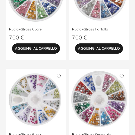
Ruota+Strass Cuore
Ruota+Strass Farfalla
7,00
€
7,00
€
Ruota+Strass Grana
Ruota+Strass Quadrato