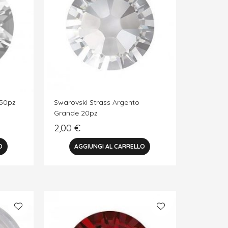
 50pz
Swarovski Strass Argento
Grande 20pz
2,00
€