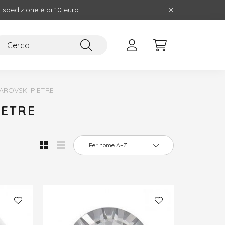
i spedizione è di 10 euro.
AROVSKI PIETRE
IETRE