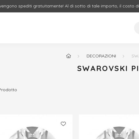
 vengono spediti gratuitamente! Al di sotto di tale importo, il costo d
DECORAZIONI
SW
SWAROVSKI P
Prodotto