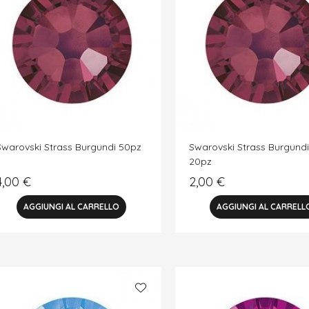
Swarovski Strass Burgundi 50pz
Swarovski Strass Burgund
20pz
4,00
€
2,00
€