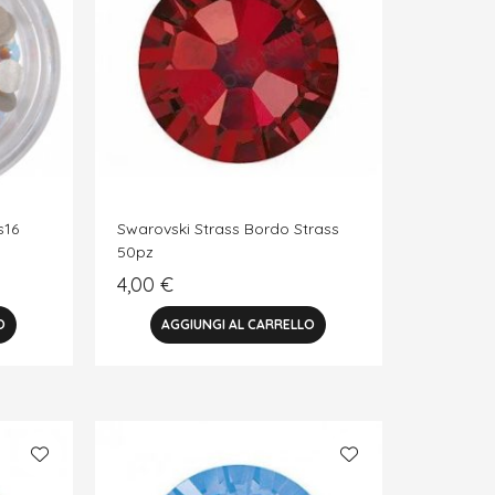
s16
Swarovski Strass Bordo Strass
50pz
4,00
€