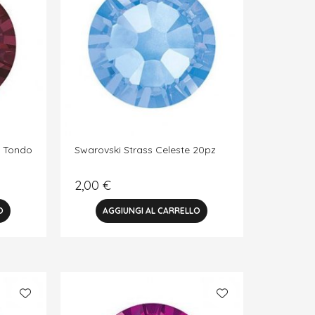
i Tondo
Swarovski Strass Celeste 20pz
2,00
€