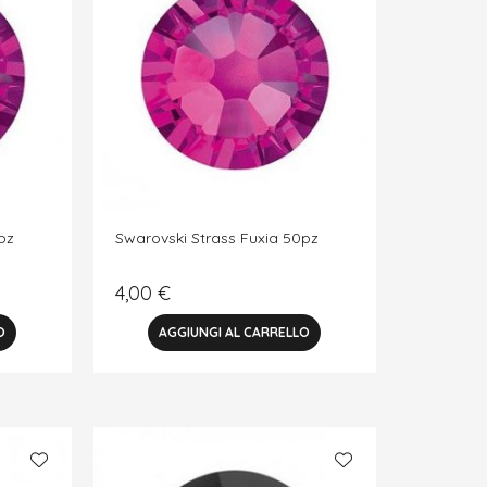
pz
Swarovski Strass Fuxia 50pz
4,00
€