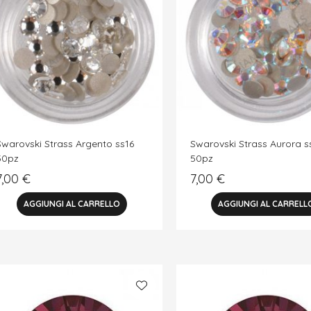
Swarovski Strass Argento ss16
Swarovski Strass Aurora s
50pz
50pz
7,00
€
7,00
€