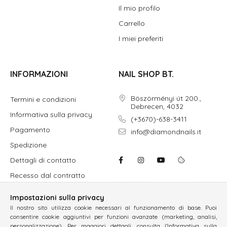
Il mio profilo
Carrello
I miei preferiti
INFORMAZIONI
NAIL SHOP BT.
Böszörményi út 200.,
Termini e condizioni
Debrecen, 4032
Informativa sulla privacy
(+3670)-638-3411
Pagamento
info@diamondnails.it
Spedizione
Dettagli di contatto
Recesso dal contratto
Impostazioni sulla privacy
Il nostro sito utilizza cookie necessari al funzionamento di base. Puoi
consentire cookie aggiuntivi per funzioni avanzate (marketing, analisi,
personalizzazione). Per maggiori dettagli, consulta l’Informativa sulla