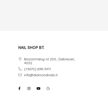
NAIL SHOP BT.
Böszörményi út 200., Debrecen,
4032
(+3670)-638-3411
info@diamondnails.it