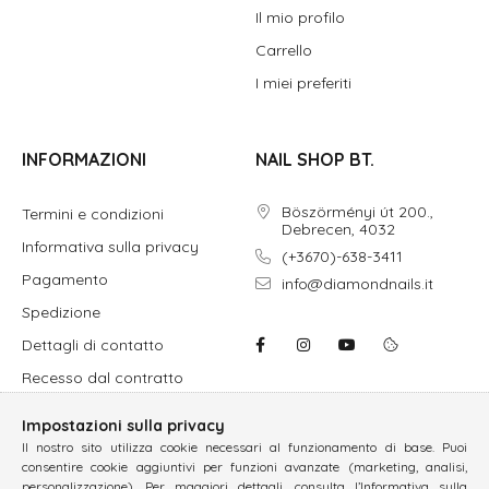
Il mio profilo
Carrello
I miei preferiti
INFORMAZIONI
NAIL SHOP BT.
Böszörményi út 200.,
Termini e condizioni
Debrecen, 4032
Informativa sulla privacy
(+3670)-638-3411
Pagamento
info@diamondnails.it
Spedizione
Dettagli di contatto
Recesso dal contratto
Impostazioni sulla privacy
Il nostro sito utilizza cookie necessari al funzionamento di base. Puoi
consentire cookie aggiuntivi per funzioni avanzate (marketing, analisi,
personalizzazione). Per maggiori dettagli, consulta l’Informativa sulla