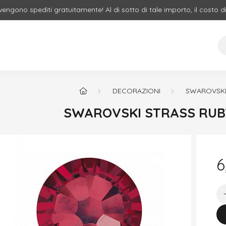
 vengono spediti gratuitamente! Al di sotto di tale importo, il costo d
DECORAZIONI
SWAROVSKI
SWAROVSKI STRASS RUB
6