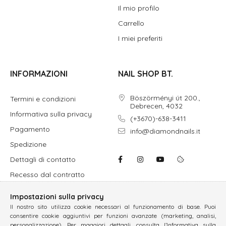
Il mio profilo
Carrello
I miei preferiti
INFORMAZIONI
NAIL SHOP BT.
Böszörményi út 200.,
Termini e condizioni
Debrecen, 4032
Informativa sulla privacy
(+3670)-638-3411
Pagamento
info@diamondnails.it
Spedizione
Dettagli di contatto
Recesso dal contratto
Impostazioni sulla privacy
Il nostro sito utilizza cookie necessari al funzionamento di base. Puoi
consentire cookie aggiuntivi per funzioni avanzate (marketing, analisi,
personalizzazione). Per maggiori dettagli, consulta l’Informativa sulla