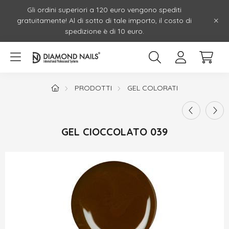
Gli ordini superiori a 120 euro vengono spediti
gratuitamente! Al di sotto di tale importo, il costo di
spedizione è di 10 euro.
PRODOTTI
GEL COLORATI
GEL CIOCCOLATO 039