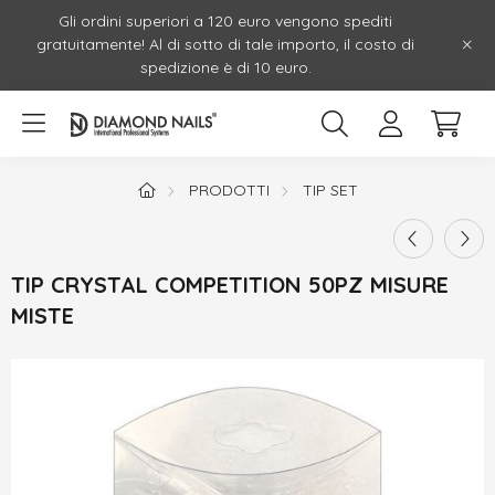
Gli ordini superiori a 120 euro vengono spediti
gratuitamente! Al di sotto di tale importo, il costo di
spedizione è di 10 euro.
PRODOTTI
TIP SET
TIP CRYSTAL COMPETITION 50PZ MISURE
MISTE