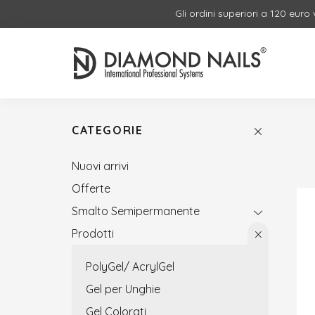
Gli ordini superiori a 120 euro
CATEGORIE
Nuovi arrivi
Offerte
Smalto Semipermanente
Prodotti
PolyGel/ AcrylGel
Gel per Unghie
Gel Colorati