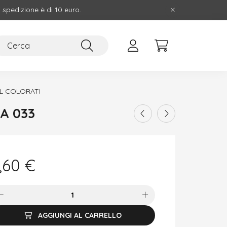
i spedizione è di 10 euro.
L COLORATI
GEL PESCA ROSA 033
,60
€
AGGIUNGI AL CARRELLO