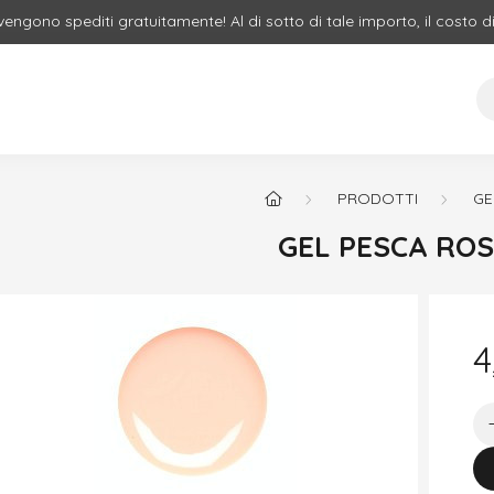
 vengono spediti gratuitamente! Al di sotto di tale importo, il costo d
PRODOTTI
GE
4