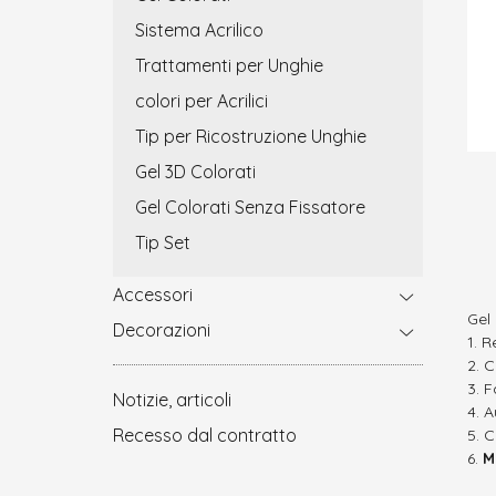
Sistema Acrilico
Trattamenti per Unghie
colori per Acrilici
Tip per Ricostruzione Unghie
Gel 3D Colorati
Gel Colorati Senza Fissatore
Tip Set
Accessori
Gel
Decorazioni
R
C
F
Notizie, articoli
A
Recesso dal contratto
C
M