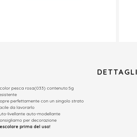
DETTAGL
 color pesca rosa(033) contenuto:5g
esistente
opre perfettamente con un singolo strato
acile da lavorarlo
uto-livellante auto-modellante
onsigliamo per decorazione
escolare prima del uso!