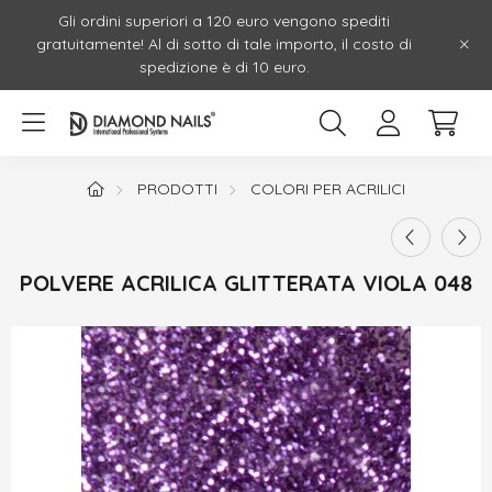
Gli ordini superiori a 120 euro vengono spediti
gratuitamente! Al di sotto di tale importo, il costo di
spedizione è di 10 euro.
PRODOTTI
COLORI PER ACRILICI
POLVERE ACRILICA GLITTERATA VIOLA 048