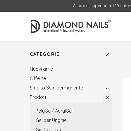
Gli ordini superiori a 120 euro
CATEGORIE
Nuovi arrivi
Offerte
Smalto Semipermanente
Prodotti
PolyGel/ AcrylGel
Gel per Unghie
Gel Colorati