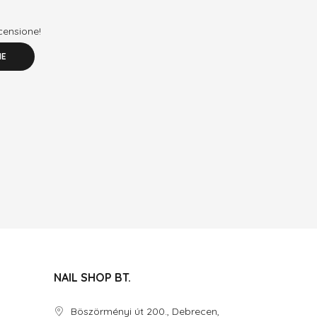
ecensione!
NE
NAIL SHOP BT.
Böszörményi út 200., Debrecen,