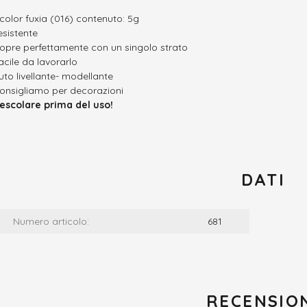
 color fuxia (016) contenuto: 5g
esistente
opre perfettamente con un singolo strato
acile da lavorarlo
uto livellante- modellante
onsigliamo per decorazioni
escolare prima del uso!
DATI
Numero articolo:
681
RECENSIO