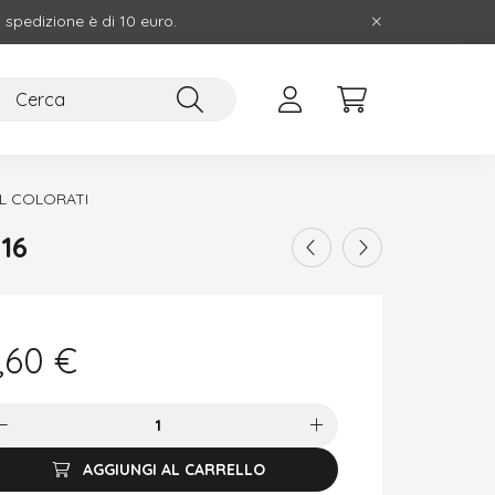
i spedizione è di 10 euro.
L COLORATI
16
,60
€
AGGIUNGI AL CARRELLO