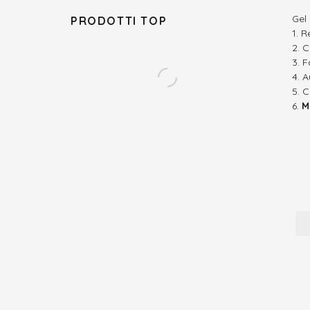
Gel
PRODOTTI TOP
R
C
F
A
C
M