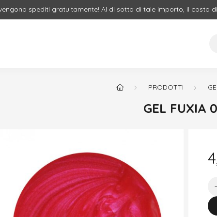
 vengono spediti gratuitamente! Al di sotto di tale importo, il costo d
PRODOTTI
GE
GEL FUXIA 0
4