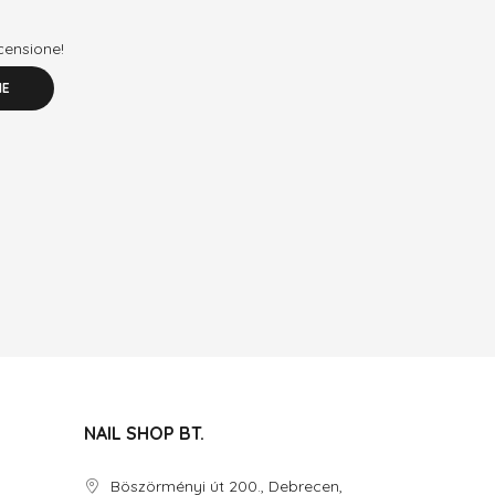
ecensione!
NE
NAIL SHOP BT.
Böszörményi út 200., Debrecen,