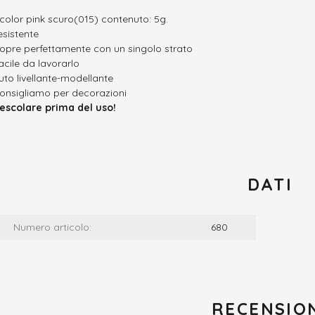
 color pink scuro(015) contenuto: 5g.
esistente
opre perfettamente con un singolo strato
acile da lavorarlo
uto livellante-modellante
onsigliamo per decorazioni
escolare prima del uso!
DATI
Numero articolo:
680
RECENSIO