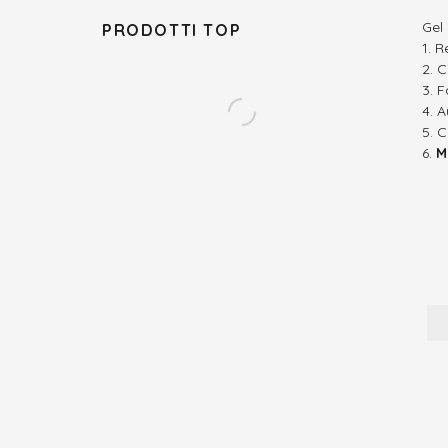
Gel
PRODOTTI TOP
R
C
F
A
C
M