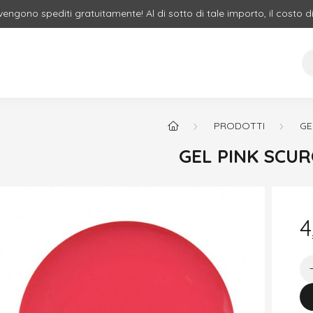
 vengono spediti gratuitamente! Al di sotto di tale importo, il costo d
PRODOTTI
GE
GEL PINK SCUR
4