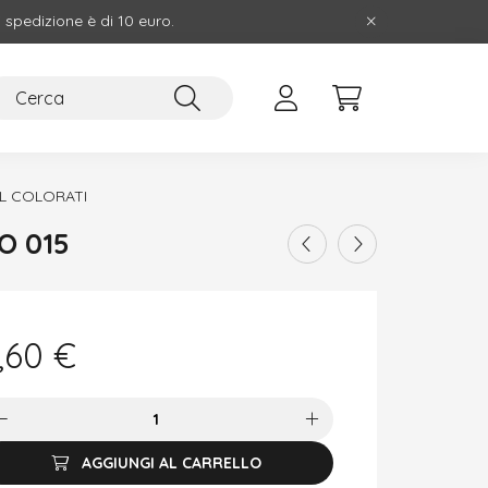
i spedizione è di 10 euro.
L COLORATI
O 015
,60
€
AGGIUNGI AL CARRELLO