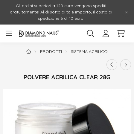
Gli ordini superiori a 120 euro vengono spediti
gratuitamente! Al di sotto di tale importo, il costo di
spedizione è di 10 euro.
PRODOTTI
SISTEMA ACRILICO
POLVERE ACRILICA CLEAR 28G