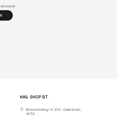
ecensione!
NE
NAIL SHOP BT.
Böszörményi út 200., Debrecen,
4032