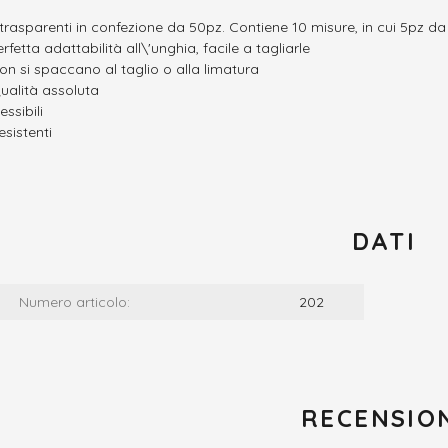
 trasparenti in confezione da 50pz. Contiene 10 misure, in cui 5pz da
rfetta adattabilità all\'unghia, facile a tagliarle
on si spaccano al taglio o alla limatura
ualità assoluta
essibili
esistenti
DATI
Numero articolo:
202
RECENSIO