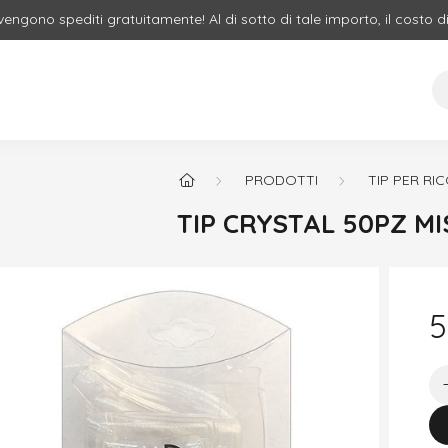
 vengono spediti gratuitamente! Al di sotto di tale importo, il costo d
PRODOTTI
TIP PER RI
TIP CRYSTAL 50PZ M
5