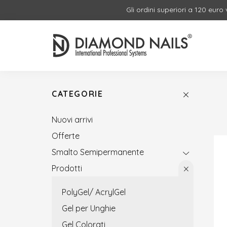
Gli ordini superiori a 120 euro
CATEGORIE
Nuovi arrivi
Offerte
Smalto Semipermanente
Prodotti
PolyGel/ AcrylGel
Gel per Unghie
Gel Colorati