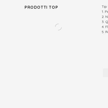
Tip
PRODOTTI TOP
Pe
N
Q
Fl
R