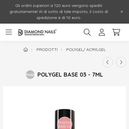
Gli ordini superiori a 120 euro vengono spediti
gratuitamente! Al di sotto di tale importo, il costo di
spedizione è di 10 euro.
PRODOTTI
POLYGEL/ ACRYLGEL
POLYGEL BASE 03 - 7ML
nuovo