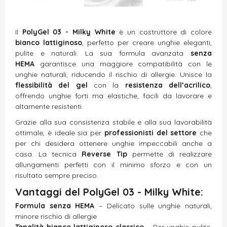
Il
PolyGel 03 - Milky White
è un costruttore di colore
bianco lattiginoso
, perfetto per creare unghie eleganti,
pulite e naturali. La sua formula avanzata
senza
HEMA
garantisce una maggiore compatibilità con le
unghie naturali, riducendo il rischio di allergie. Unisce la
flessibilità del gel
con la
resistenza dell’acrilico
,
offrendo unghie forti ma elastiche, facili da lavorare e
altamente resistenti.
Grazie alla sua consistenza stabile e alla sua lavorabilità
ottimale, è ideale sia per
professionisti del settore
che
per chi desidera ottenere unghie impeccabili anche a
casa. La tecnica
Reverse Tip
permette di realizzare
allungamenti perfetti con il minimo sforzo e con un
risultato sempre preciso.
Vantaggi del PolyGel 03 - Milky White:
Formula senza HEMA
– Delicato sulle unghie naturali,
minore rischio di allergie
Tonalità bianco lattiginoso classico
– Per unghie pulite,