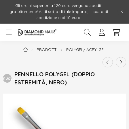
Gli ordini superiori a 120 euro vengono spediti
gratuitamente! Al di sotto di tale importo, il costo di
spedizione è di 10 euro.
PRODOTTI
POLYGEL/ ACRYLGEL
PENNELLO POLYGEL (DOPPIO
nuovo
ESTREMITÀ, NERO)