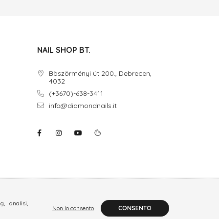
NAIL SHOP BT.
Böszörményi út 200., Debrecen,
4032
(+3670)-638-3411
info@diamondnails.it
, analisi,
Non lo consento
CONSENTO