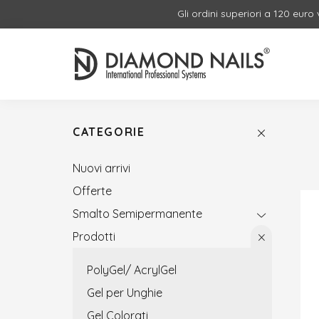
Gli ordini superiori a 120 euro
CATEGORIE
Nuovi arrivi
Offerte
Smalto Semipermanente
Prodotti
PolyGel/ AcrylGel
Gel per Unghie
Gel Colorati