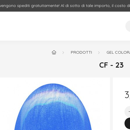
 vengono spediti gratuitamente! Al di sotto di tale importo, il costo d
PRODOTTI
GEL COLORA
CF - 23
3