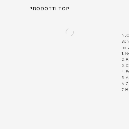
PRODOTTI TOP
Nuo
Son
rim
N
R
C
F
A
C
M