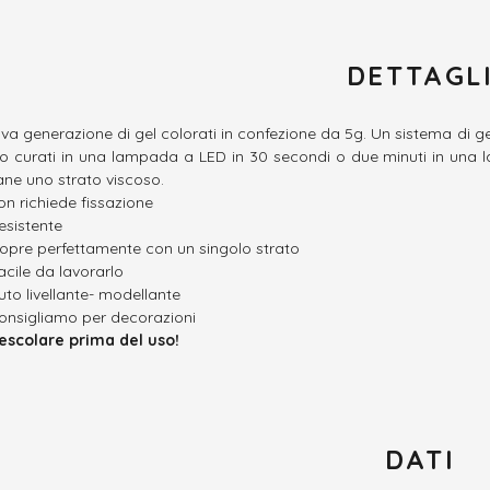
DETTAGL
va generazione di gel colorati in confezione da 5g. Un sistema di gel
o curati in una lampada a LED in 30 secondi o due minuti in una 
ane uno strato viscoso.
on richiede fissazione
esistente
opre perfettamente con un singolo strato
acile da lavorarlo
uto livellante- modellante
onsigliamo per decorazioni
escolare prima del uso!
DATI