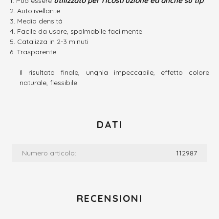
utilizzato per ricostruzione ed anche su tip
Puó essere
.
Autolivellante
Media densitá
Facile da usare, spalmabile facilmente.
Catalizza in 2-3 minuti
Trasparente
Il risultato finale, unghia impeccabile, effetto colore
naturale, flessibile.
DATI
Numero articolo:
112987
RECENSIONI