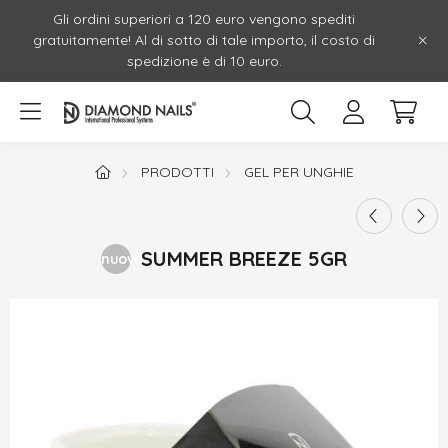
Gli ordini superiori a 120 euro vengono spediti
gratuitamente! Al di sotto di tale importo, il costo di
spedizione è di 10 euro.
PRODOTTI
GEL PER UNGHIE
SUMMER BREEZE 5GR
nuovo