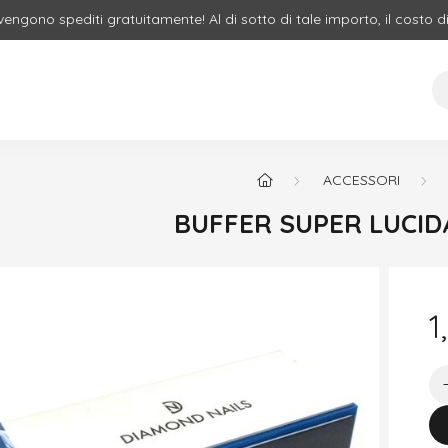
 vengono spediti gratuitamente! Al di sotto di tale importo, il costo d
ACCESSORI
BUFFER SUPER LUCID
1