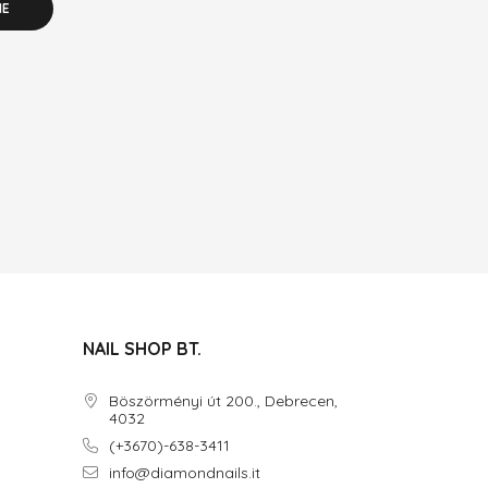
NE
NAIL SHOP BT.
Böszörményi út 200., Debrecen,
4032
(+3670)-638-3411
info@diamondnails.it