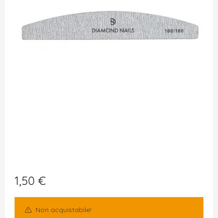
1,50
€
Non acquistabile!