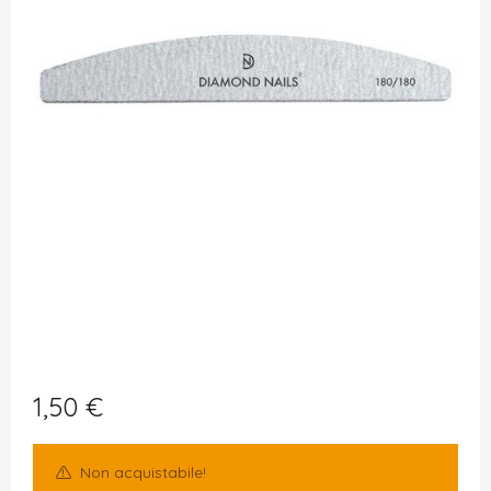
1,50
€
Non acquistabile!