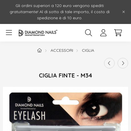
Gli ordini superiori a 120 euro vengono spediti
gratuitamente! Al di sotto di tale importo, il costo di
spedizione è di 10 euro.
ACCESSORI
CIGLIA
CIGLIA FINTE - M34