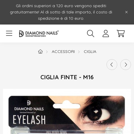
Gli ordini superiori a 120 euro vengono spediti
gratuitamente! Al di sotto di tale importo, il costo di
spedizione è di 10 euro.
ACCESSORI
CIGLIA
CIGLIA FINTE - M16