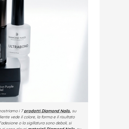
mostriamo i 7
prodotti Diamond Nails
,
su
nte vede il colore, la forma e il risultato
adesione o la sigillatura sono deboli, si
 ci sono alcuni
materiali Diamond Nails
, su