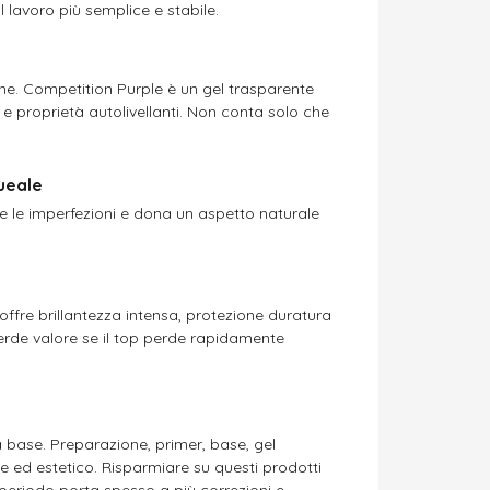
l lavoro più semplice e stabile.
ne. Competition Purple è un gel trasparente
 e proprietà autolivellanti. Non conta solo che
ueale
re le imperfezioni e dona un aspetto naturale
p offre brillantezza intensa, protezione duratura
perde valore se il top perde rapidamente
a base. Preparazione, primer, base, gel
le ed estetico. Risparmiare su questi
prodotti
 periodo porta spesso a più correzioni e