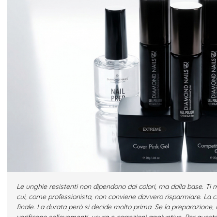
Le unghie resistenti non dipendono dai colori, ma dalla base. Ti 
cui, come professionista, non conviene davvero risparmiare. La clie
finale. La durata però si decide molto prima. Se la preparazione, l’
verificano sollevamenti, usura e correzioni aggiuntive. Per questo