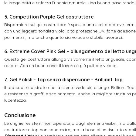
le irregolarità e rinforza l’unghia naturale. Una buona base rende i
5. Competition Purple Gel costruttore
Risparmiare sul gel costruttore è spesso una scelta a breve termi
con una leggera tonalità viola, alta protezione UV, forte adesione
polimerizzi, ma anche quanto sia veloce e stabile lavorarci.
6. Extreme Cover Pink Gel – allungamento del letto ung
Questo gel costruttore allunga visivamente il letto ungueale, cop
rosato. Con un buon cover il lavoro è più pulito e veloce.
7. Gel Polish - Top senza dispersione - Brilliant Top
Il top coat è lo strato che la cliente vede più a lungo. Brilliant To
e resistenza a graffi e scolorimento. Anche la migliore struttura 
lucentezza.
Conclusione
Le unghie resistenti non dipendono dagli elementi visibili, ma dall
costruttore e top non sono extra, ma la base di un risultato stabi
Diamond Nails
può sembrare conveniente all’inizio, ma nel lungo