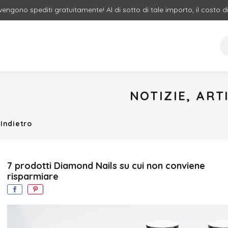
 vengono spediti gratuitamente! Al di sotto di tale importo, il costo d
NOTIZIE, ART
Indietro
7 prodotti Diamond Nails su cui non conviene
risparmiare