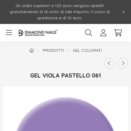
Gli ordini superiori a 120 euro vengono spediti
gratuitamente! Al di sotto di tale importo, il costo di
spedizione è di 10 euro.
PRODOTTI
GEL COLORATI
GEL VIOLA PASTELLO 061