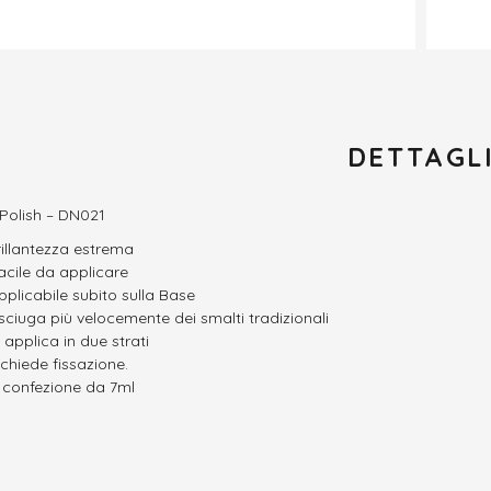
DETTAGL
 Polish – DN021
rillantezza estrema
acile da applicare
pplicabile subito sulla Base
sciuga più velocemente dei smalti tradizionali
i applica in due strati
ichiede fissazione.
n confezione da 7ml