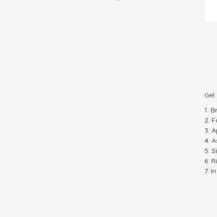
Gel
B
F
A
A
S
R
I