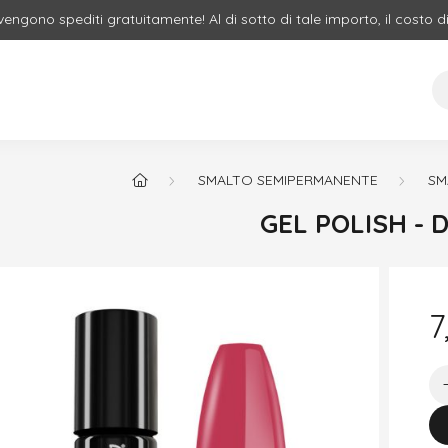
 vengono spediti gratuitamente! Al di sotto di tale importo, il costo d
SMALTO SEMIPERMANENTE
SM
GEL POLISH - 
7