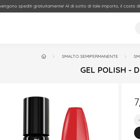
 vengono spediti gratuitamente! Al di sotto di tale importo, il costo d
SMALTO SEMIPERMANENTE
SM
GEL POLISH - 
7