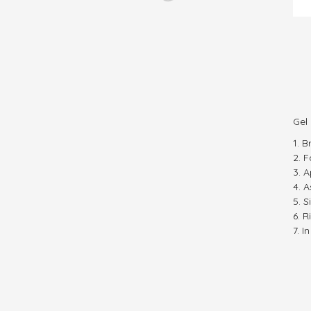
Gel
B
F
A
A
S
R
I