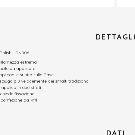
DETTAGL
 Polish - DN006
rillantezza estrema
acile da applicare
pplicabile subito sulla Base
sciuga più velocemente dei smalti tradizionali
i applica in due strati
ichiede fissazione
n confezione da 7ml
DATI