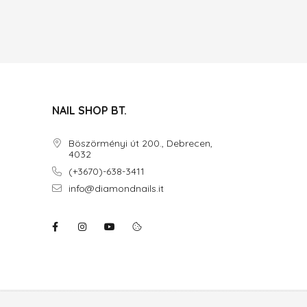
NAIL SHOP BT.
Böszörményi út 200., Debrecen,
4032
(+3670)-638-3411
info@diamondnails.it