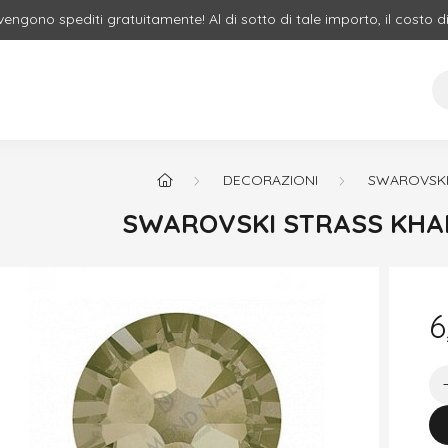
 vengono spediti gratuitamente! Al di sotto di tale importo, il costo d
DECORAZIONI
SWAROVSKI
SWAROVSKI STRASS KHAK
6