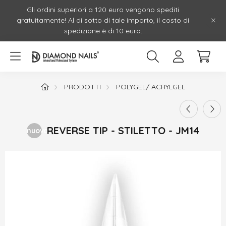
Gli ordini superiori a 120 euro vengono spediti
gratuitamente! Al di sotto di tale importo, il costo di
spedizione è di 10 euro.
PRODOTTI
POLYGEL/ ACRYLGEL
REVERSE TIP - STILETTO - JM14
nuovo