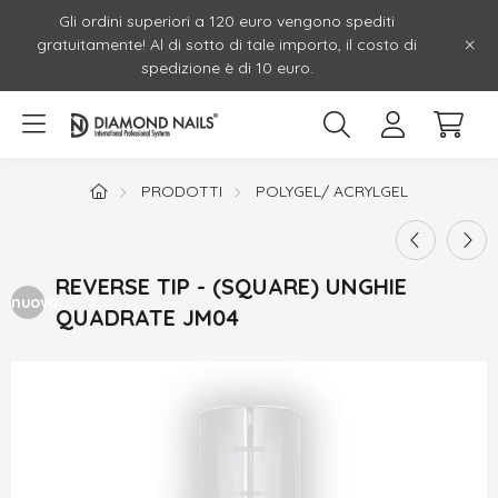
Gli ordini superiori a 120 euro vengono spediti
gratuitamente! Al di sotto di tale importo, il costo di
spedizione è di 10 euro.
PRODOTTI
POLYGEL/ ACRYLGEL
REVERSE TIP - (SQUARE) UNGHIE
nuovo
QUADRATE JM04