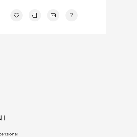
NI
ecensione!