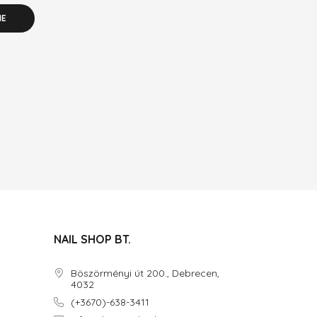
NE
NAIL SHOP BT.
Böszörményi út 200., Debrecen,
4032
(+3670)-638-3411