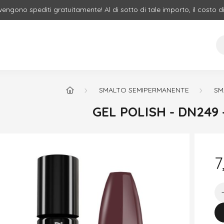
 vengono spediti gratuitamente! Al di sotto di tale importo, il costo d
SMALTO SEMIPERMANENTE
SM
GEL POLISH - DN249
7