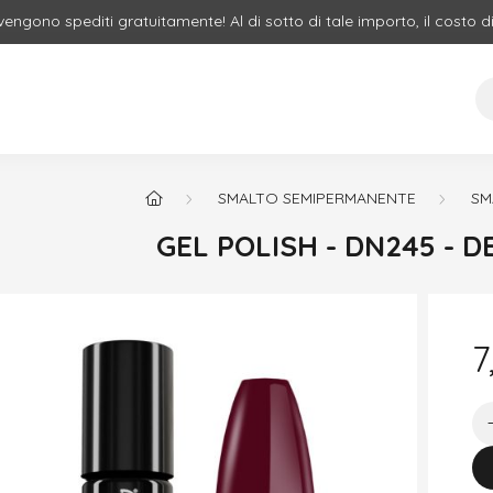
 vengono spediti gratuitamente! Al di sotto di tale importo, il costo d
SMALTO SEMIPERMANENTE
SM
GEL POLISH - DN245 - 
7