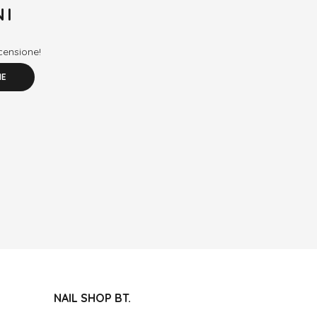
NI
ecensione!
NE
NAIL SHOP BT.