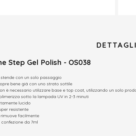
DETTAGL
e Step Gel Polish - OS038
i stende con un solo passaggio
opre bene giá con uno strato sottile
on è necessario utilizzare base e top coat, utilizzando un solo prodo
olimerizza sotto la lampada UV in 2-3 minuti
ltamente lucido
uper resistente
i rimuove facilmente
n confezione da 7ml