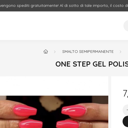
 vengono spediti gratuitamente! Al di sotto di tale importo, il costo d
SMALTO SEMIPERMANENTE
ONE STEP GEL POLIS
7