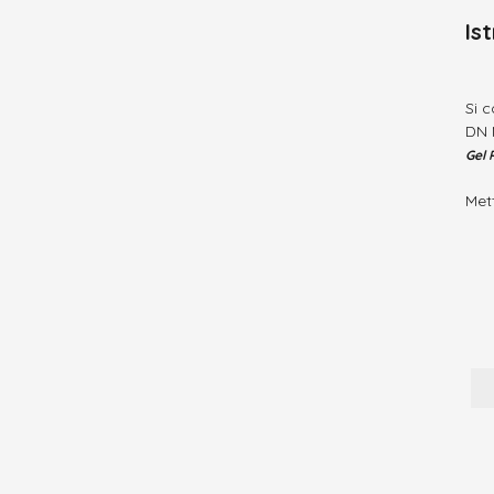
Is
Si 
DN 
Gel P
Mett