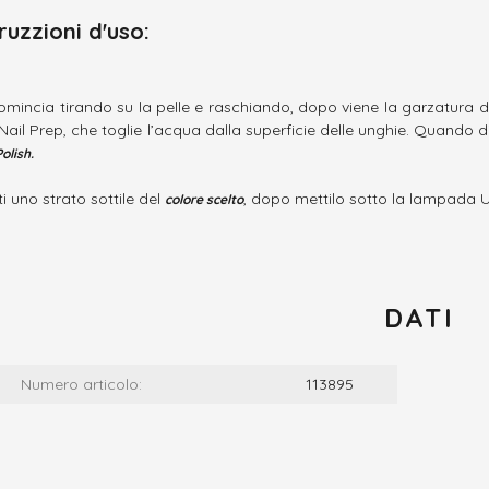
truzzioni d'uso:
comincia tirando su la pelle e raschiando, dopo viene la garzatura d
Nail Prep, che toglie l’acqua dalla superficie delle unghie. Quando 
olish.
i uno strato sottile del
, dopo mettilo sotto la lampada U
colore scelto
DATI
Numero articolo:
113895