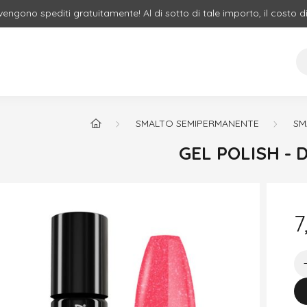
 vengono spediti gratuitamente! Al di sotto di tale importo, il costo d
SMALTO SEMIPERMANENTE
SM
GEL POLISH - 
7