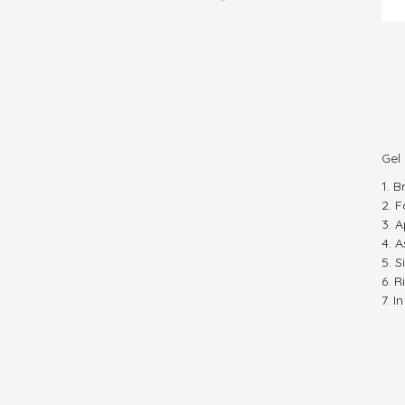
Gel
B
F
A
A
S
R
I