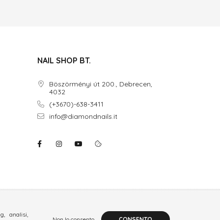
NAIL SHOP BT.
Böszörményi út 200., Debrecen,
4032
(+3670)-638-3411
info@diamondnails.it
, analisi,
Non lo consento
CONSENTO