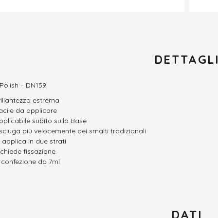
DETTAGL
 Polish – DN159
rillantezza estrema
acile da applicare
pplicabile subito sulla Base
sciuga più velocemente dei smalti tradizionali
i applica in due strati
ichiede fissazione.
n confezione da 7ml
DATI