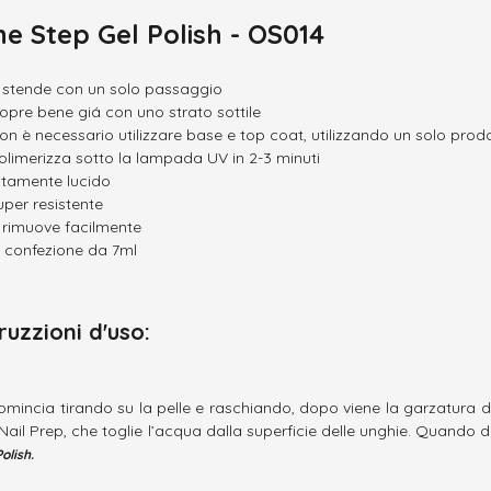
e Step Gel Polish - OS014
i stende con un solo passaggio
opre bene giá con uno strato sottile
on è necessario utilizzare base e top coat, utilizzando un solo prodo
olimerizza sotto la lampada UV in 2-3 minuti
ltamente lucido
uper resistente
i rimuove facilmente
n confezione da 7ml
truzzioni d'uso:
comincia tirando su la pelle e raschiando, dopo viene la garzatura d
Nail Prep, che toglie l’acqua dalla superficie delle unghie. Quando 
olish.