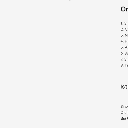
On
S
C
N
P
A
S
S
I
Is
Si 
DN 
Gel P