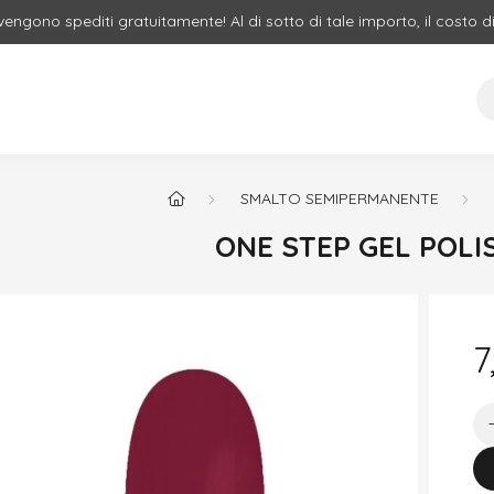
 vengono spediti gratuitamente! Al di sotto di tale importo, il costo d
SMALTO SEMIPERMANENTE
ONE STEP GEL POLIS
7