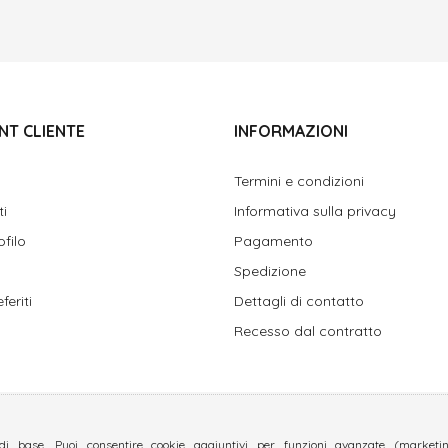
NT CLIENTE
INFORMAZIONI
Termini e condizioni
ti
Informativa sulla privacy
ofilo
Pagamento
Spedizione
feriti
Dettagli di contatto
Recesso dal contratto
di base. Puoi consentire cookie aggiuntivi per funzioni avanzate (marketing