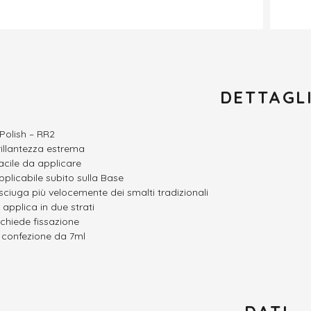
DETTAGL
 Polish – RR2
rillantezza estrema
acile da applicare
pplicabile subito sulla Base
sciuga più velocemente dei smalti tradizionali
i applica in due strati
ichiede fissazione
n confezione da 7ml