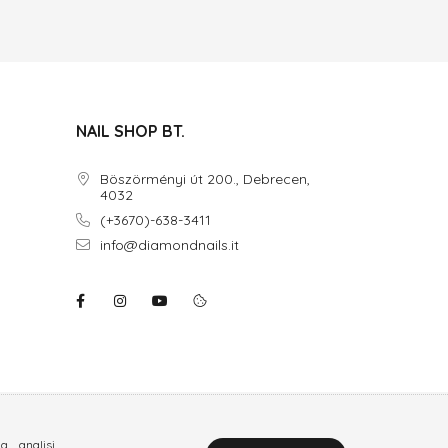
NAIL SHOP BT.
Böszörményi út 200., Debrecen,
4032
(+3670)-638-3411
info@diamondnails.it
, analisi,