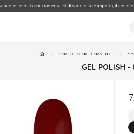
 vengono spediti gratuitamente! Al di sotto di tale importo, il costo d
SMALTO SEMIPERMANENTE
SM
GEL POLISH -
7