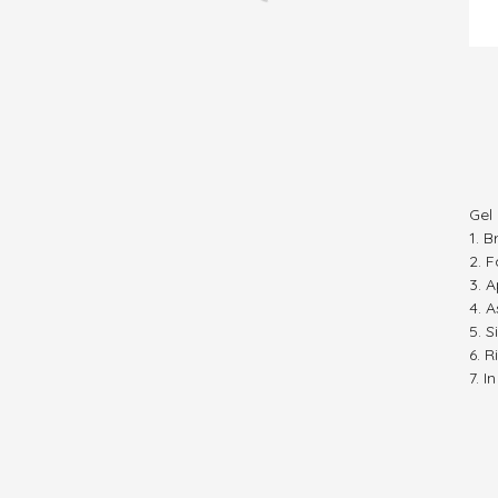
Gel
B
F
A
A
S
R
I