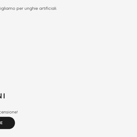
gliamo per unghie artificiali.
NI
ecensione!
NE