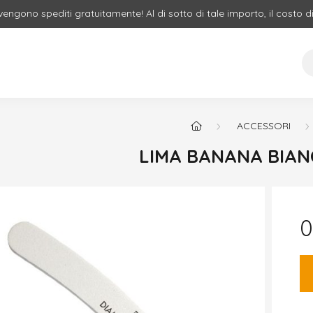
 vengono spediti gratuitamente! Al di sotto di tale importo, il costo d
ACCESSORI
LIMA BANANA BIAN
0