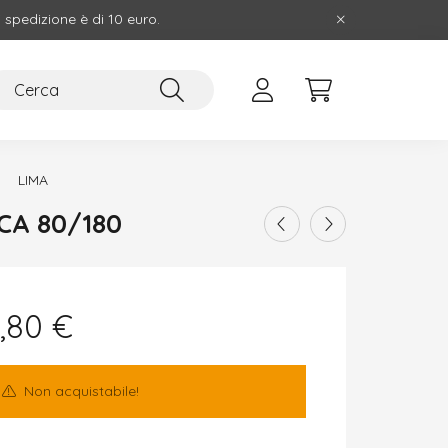
i spedizione è di 10 euro.
LIMA
CA 80/180
,80
€
Non acquistabile!