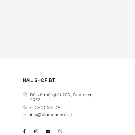
NAIL SHOP BT.
Böszörményi út 200., Debrecen,
4032
(+3670)-638-3411
info@diamondnails.it