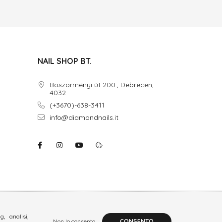
NAIL SHOP BT.
Böszörményi út 200., Debrecen,
4032
(+3670)-638-3411
info@diamondnails.it
, analisi,
Non lo consento
CONSENTO