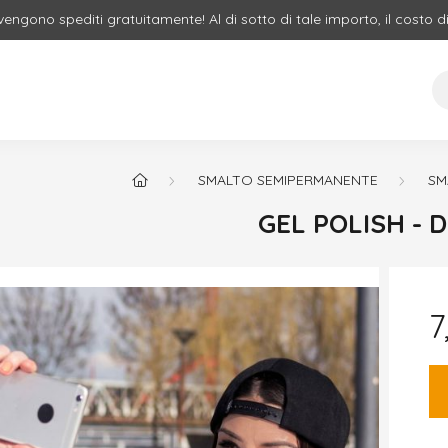
 vengono spediti gratuitamente! Al di sotto di tale importo, il costo d
SMALTO SEMIPERMANENTE
SM
GEL POLISH - 
7