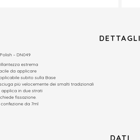
DETTAGL
 Polish – DN049
rillantezza estrema
acile da applicare
pplicabile subito sulla Base
sciuga più velocemente dei smalti tradizionali
i applica in due strati
ichiede fissazione.
n confezione da 7ml
DATI