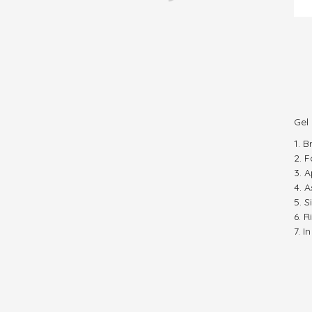
Gel
B
F
A
A
S
R
I