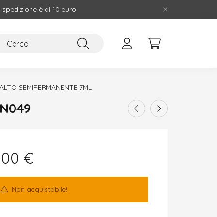
i spedizione è di 10 euro.
ALTO SEMIPERMANENTE 7ML
DN049
,00
€
Non acquistabile!