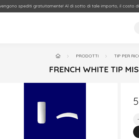
 vengono spediti gratuitamente! Al di sotto di tale importo, il costo d
PRODOTTI
TIP PER RI
FRENCH WHITE TIP MIS
5