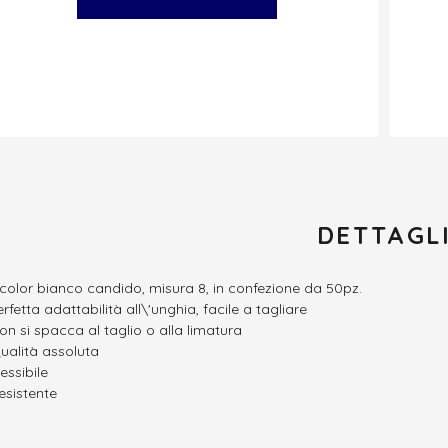
DETTAGL
 color bianco candido, misura 8, in confezione da 50pz.
rfetta adattabilità all\'unghia, facile a tagliare
on si spacca al taglio o alla limatura
ualità assoluta
lessibile
esistente