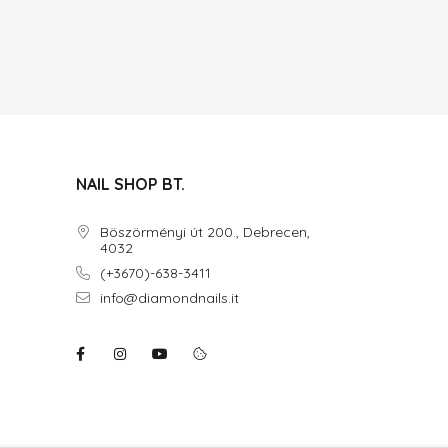
NAIL SHOP BT.
Böszörményi út 200., Debrecen,
4032
(+3670)-638-3411
info@diamondnails.it