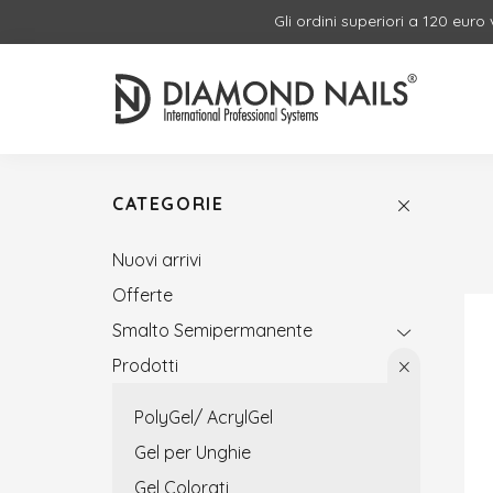
Gli ordini superiori a 120 euro
CATEGORIE
Nuovi arrivi
Offerte
Smalto Semipermanente
Prodotti
PolyGel/ AcrylGel
Gel per Unghie
Gel Colorati