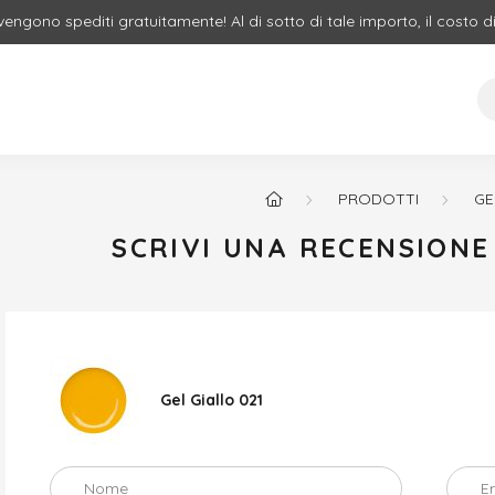
 vengono spediti gratuitamente! Al di sotto di tale importo, il costo d
PRODOTTI
GE
SCRIVI UNA RECENSION
Gel Giallo 021
Nome
E