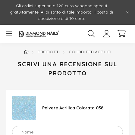
Gli ordini superiori a 120 euro vengono spediti
gratuitamente! Al di sotto di tale importo, il costo di
spedizione è di 10 euro.
PRODOTTI
COLORI PER ACRILICI
SCRIVI UNA RECENSIONE SUL
PRODOTTO
Polvere Acrilica Colorata 038
Nome