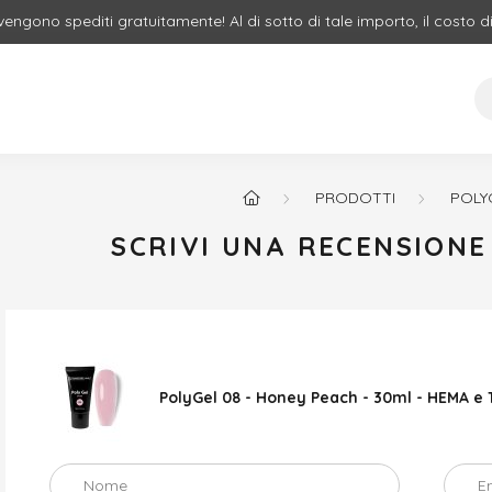
 vengono spediti gratuitamente! Al di sotto di tale importo, il costo d
PRODOTTI
POLY
SCRIVI UNA RECENSION
PolyGel 08 - Honey Peach - 30ml - HEMA e
Nome
E